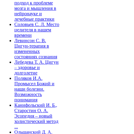
подход к проблеме
мозга и мышления в
нейронауке и
лечебные практики
Соловьев С. Л. Место
целителя в нашем
времени
Левинсон С. В.
Цигун-терапия в
измененных
состояниях сознания
Лебедева Т. А. Цигун
– здоровье и
долголетие
Поляков И.А.
Промысел Божий и
наши болезни.
Возможность
понимания
Канифольский И. Б.,
Старостин О. А.
Эсопедия – новый
холистический метод
...
Ольшанский Д. А.