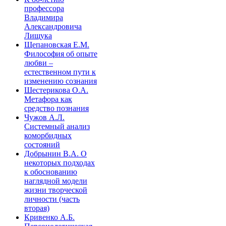
профессора
Владимира
Александровича
Лищука
Щепановская Е.М.
Философия об опыте
любви –
естественном пути к
изменению сознания
Шестерикова О.А.
Метафора как
средство познания
Чужов А.Л.
Системный анализ
коморбидных
состояний
Добрынин В.А. О
некоторых подходах
к обоснованию
наглядной модели
жизни творческой
личности (часть
вторая)
Кривенко А.Б.