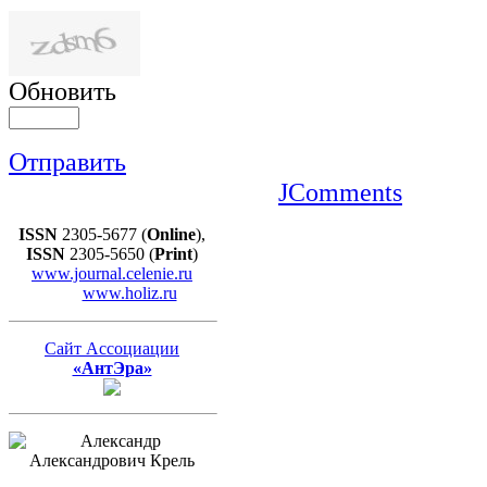
Обновить
Отправить
JComments
ISSN
2305-5677 (
Online
),
ISSN
2305-5650 (
Print
)
www.journal.celenie.ru
www.holiz.ru
Сайт Ассоциации
«АнтЭра»