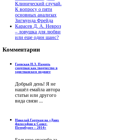
Клинический случай.
К вопросу о пяти
основных анализах
Зигмунда Фрейда
Карасев Д. А. Невроз
– ловушка для любви
или еще один шанс?
Комментарии
Гаевская Н.З. Память
смертная как творчество в
христианском подвиге
Добрый день! Я не
нашёл емайла автора
статьи или другого
вида связи ...
Николай Гартман на «Днях
философии в Санкт-
Петербурге – 2014»
Большое спасибо за