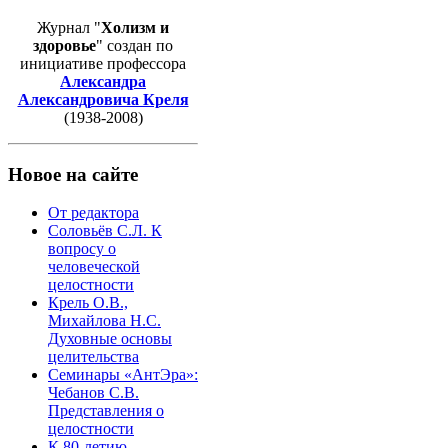
Журнал "
Холизм и
здоровье
" создан по
инициативе профессора
Александра
Александровича Креля
(1938-2008)
Новое на сайте
От редактора
Соловьёв С.Л. К
вопросу о
человеческой
целостности
Крель О.В.,
Михайлова Н.С.
Духовные основы
целительства
Семинары «АнтЭра»:
Чебанов С.В.
Представления о
целостности
К 80-летию