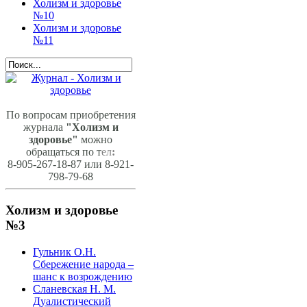
Холизм и здоровье
№10
Холизм и здоровье
№11
По вопросам приобретения
журнала
"Холизм и
здоровье"
можно
обращаться по т
ел
:
8-905-267-18-87 или 8-921-
798-79-68
Холизм и здоровье
№3
Гульник О.Н.
Сбережение народа –
шанс к возрождению
Сланевская Н. М.
Дуалистический