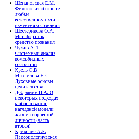
Щепановская Е.М.
Философия об опыте
любви –
естественном пути к
изменению сознания
Шестерикова О.А.
Метафора как
средство познания
Чужов А.Л.
Системный анализ
коморбидных
состояний
Крель О.В.,
Михайлова Н.С.
Духовные основы
целительства
Добрынин В.А. О
некоторых подходах
к обоснованию
наглядной модели
жизни творческой
личности (часть
вторая)
Кривенко А.Б.
Персонологическая