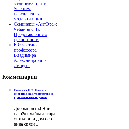
медицина и Life
Sciences:
перспективы
модернизации
Семинары «АнтЭра»:
Чебанов С.В.
Представления о
целостности
К 80-летию
профессора
Владимира
Александровича
Лищука
Комментарии
Гаевская Н.З. Память
смертная как творчество в
христианском подвиге
Добрый день! Я не
нашёл емайла автора
статьи или другого
вида связи ...