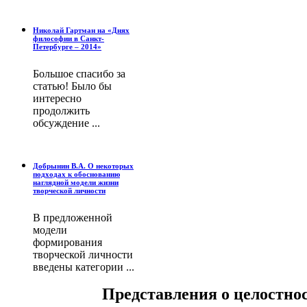
Николай Гартман на «Днях
философии в Санкт-
Петербурге – 2014»
Большое спасибо за
статью! Было бы
интересно
продолжить
обсуждение ...
Добрынин В.А. О некоторых
подходах к обоснованию
наглядной модели жизни
творческой личности
В предложенной
модели
формирования
творческой личности
введены категории ...
Представления о целостно