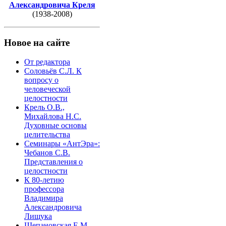
Александровича Креля
(1938-2008)
Новое на сайте
От редактора
Соловьёв С.Л. К
вопросу о
человеческой
целостности
Крель О.В.,
Михайлова Н.С.
Духовные основы
целительства
Семинары «АнтЭра»:
Чебанов С.В.
Представления о
целостности
К 80-летию
профессора
Владимира
Александровича
Лищука
Щепановская Е.М.