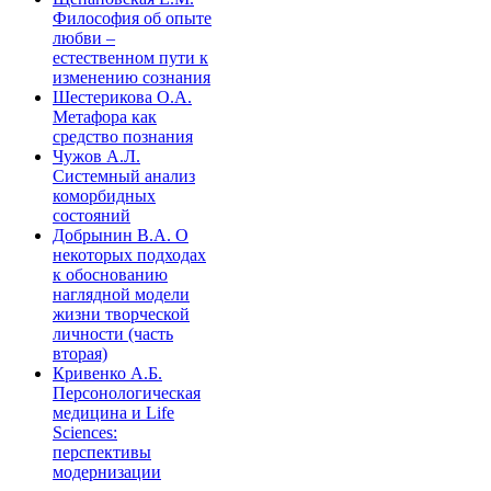
Философия об опыте
любви –
естественном пути к
изменению сознания
Шестерикова О.А.
Метафора как
средство познания
Чужов А.Л.
Системный анализ
коморбидных
состояний
Добрынин В.А. О
некоторых подходах
к обоснованию
наглядной модели
жизни творческой
личности (часть
вторая)
Кривенко А.Б.
Персонологическая
медицина и Life
Sciences:
перспективы
модернизации