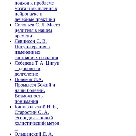
подход к проблеме
мозга и мышления в
нейронауке и
лечебные практики
Соловьев С. Л. Место
целителя в нашем
времени
Левинсон С. В.
Цигун-терапия в
измененных
состояниях сознания
Лебедева Т. А. Цигун
– здоровье и
долголетие
Поляков И.А.
Промысел Божий и
наши болезни.
Возможность
понимания
Канифольский И. Б.,
Старостин О. А.
Эсопедия – новый
холистический метод
...
Ольшанский Д. А.