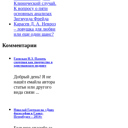
Клинический случай.
К вопросу о пяти
основных анализах
Зигмунда Фрейда
Карасев Д. А. Невроз
– ловушка для любви
или еще один шанс?
Комментарии
Гаевская Н.З. Память
смертная как творчество в
христианском подвиге
Добрый день! Я не
нашёл емайла автора
статьи или другого
вида связи ...
Николай Гартман на «Днях
философии в Санкт-
Петербурге – 2014»
Большое спасибо за