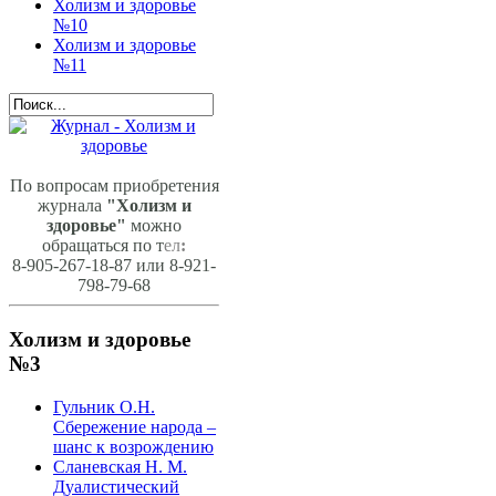
Холизм и здоровье
№10
Холизм и здоровье
№11
По вопросам приобретения
журнала
"Холизм и
здоровье"
можно
обращаться по т
ел
:
8-905-267-18-87 или 8-921-
798-79-68
Холизм и здоровье
№3
Гульник О.Н.
Сбережение народа –
шанс к возрождению
Сланевская Н. М.
Дуалистический