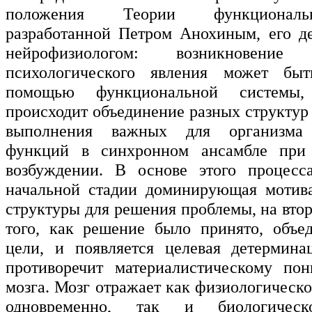
положения Теории функциональ
разработанной Петром Анохиным, его д
нейрофизиологом: возникновен
психологического явления может бы
помощью функциональной системы,
происходит объединение разных структур
выполнения важных для организма 
функций в синхронном ансамбле при
возбуждении. В основе этого процесс
начальной стадии доминирующая мотива
структуры для решения проблемы, на вто
того, как решение было принято, объе
цели, и появляется целевая детермина
противоречит материалистическому по
мозга. Мозг отражает как физиологическ
одновременно, так и биологическ