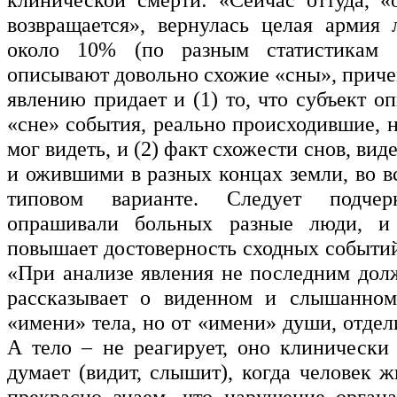
возвращается», вернулась целая армия 
около 10% (по разным статистикам 
описывают довольно схожие «сны», приче
явлению придает и (1) то, что субъект о
«сне» события, реально происходившие, 
мог видеть, и (2) факт схожести снов, в
и ожившими в разных концах земли, во в
типовом варианте. Следует подче
опрашивали больных разные люди, и
повышает достоверность сходных событи
«При анализе явления не последним долж
рассказывает о виденном и слышанном
«имени» тела, но от «имени» души, отдел
А тело – не реагирует, оно клинически
думает (видит, слышит), когда человек 
прекрасно знаем, что нарушение органа