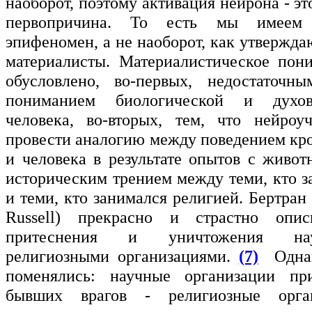
наоборот, поэтому активация нейрона - это
первопричина. То есть мы имеем 
эпифеномен, а не наоборот, как утвержд
материалисты. Материалистическое пон
обусловлено, во-первых, недостаточн
пониманием биологической и духо
человека, во-вторых, тем, что нейроу
провести аналогию между поведением кр
и человека в результате опытов с живот
историческим трением между теми, кто з
и теми, кто занимался религией. Бертран 
Russell) прекрасно и страстно опи
притеснения и уничтожения на
религиозными организациями.
(7)
Однак
поменялись: научные организации пр
бывших врагов - религиозные орг