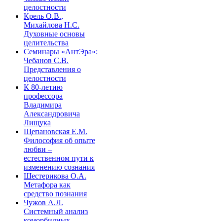
целостности
Крель О.В.,
Михайлова Н.С.
Духовные основы
целительства
Семинары «АнтЭра»:
Чебанов С.В.
Представления о
целостности
К 80-летию
профессора
Владимира
Александровича
Лищука
Щепановская Е.М.
Философия об опыте
любви –
естественном пути к
изменению сознания
Шестерикова О.А.
Метафора как
средство познания
Чужов А.Л.
Системный анализ
коморбидных