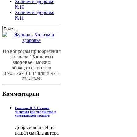
Холизм и здоровье
№10
Холизм и здоровье
№11
По вопросам приобретения
журнала
"Холизм и
здоровье"
можно
обращаться по т
ел
:
8-905-267-18-87 или 8-921-
798-79-68
Комментарии
Гаевская Н.З. Память
смертная как творчество в
христианском подвиге
Добрый день! Я не
нашёл емайла автора