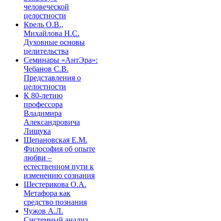
человеческой
целостности
Крель О.В.,
Михайлова Н.С.
Духовные основы
целительства
Семинары «АнтЭра»:
Чебанов С.В.
Представления о
целостности
К 80-летию
профессора
Владимира
Александровича
Лищука
Щепановская Е.М.
Философия об опыте
любви –
естественном пути к
изменению сознания
Шестерикова О.А.
Метафора как
средство познания
Чужов А.Л.
Системный анализ