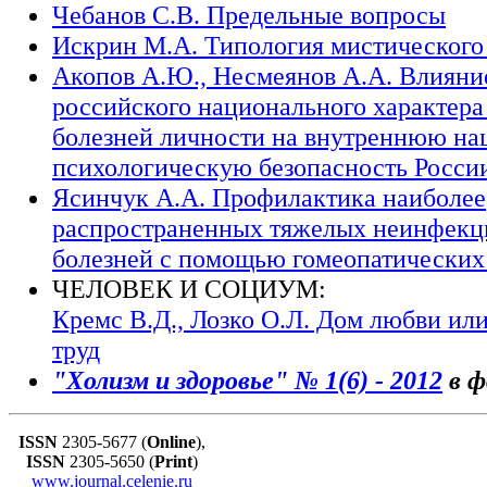
Чебанов С.В. Предельные вопросы
Искрин М.А. Типология мистического
Акопов А.Ю., Несмеянов А.А. Влияни
российского национального характера
болезней личности на внутреннюю н
психологическую безопасность Росси
Ясинчук А.А. Профилактика наиболее
распространенных тяжелых неинфек
болезней с помощью гомеопатических
ЧЕЛОВЕК И СОЦИУМ:
Кремс В.Д., Лозко О.Л. Дом любви ил
труд
"Холизм и здоровье" № 1(6) - 2012
в 
ISSN
2305-5677 (
Online
),
ISSN
2305-5650 (
Print
)
www.journal.celenie.ru