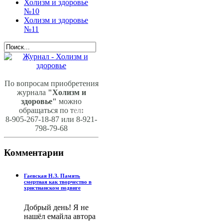
Холизм и здоровье
№10
Холизм и здоровье
№11
По вопросам приобретения
журнала
"Холизм и
здоровье"
можно
обращаться по т
ел
:
8-905-267-18-87 или 8-921-
798-79-68
Комментарии
Гаевская Н.З. Память
смертная как творчество в
христианском подвиге
Добрый день! Я не
нашёл емайла автора