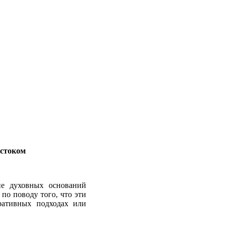
остоком
чие духовных оснований
по поводу того, что эти
гративных подходах или