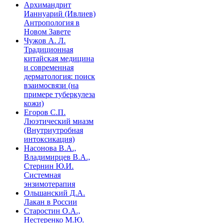
Архимандрит
Ианнуарий (Ивлиев)
Антропология в
Новом Завете
Чужов А. Л.
Традиционная
китайская медицина
и современная
дерматология: поиск
взаимосвязи (на
примере туберкулеза
кожи)
Егоров С.П.
Люэтический миазм
(Внутриутробная
интоксикация)
Насонова В.А.,
Владимирцев В.А.,
Стернин Ю.И.
Системная
энзимотерапия
Ольшанский Д.А.
Лакан в России
Старостин О.А.,
Нестеренко М.Ю.