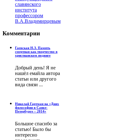
славянского
института
профессором
В.А.Владимирцевым
Комментарии
Гаевская Н.З. Память
смертная как творчество в
христианском подвиге
Добрый день! Я не
нашёл емайла автора
статьи или другого
вида связи ...
Николай Гартман на «Днях
философии в Санкт-
Петербурге – 2014»
Большое спасибо за
статью! Было бы
интересно