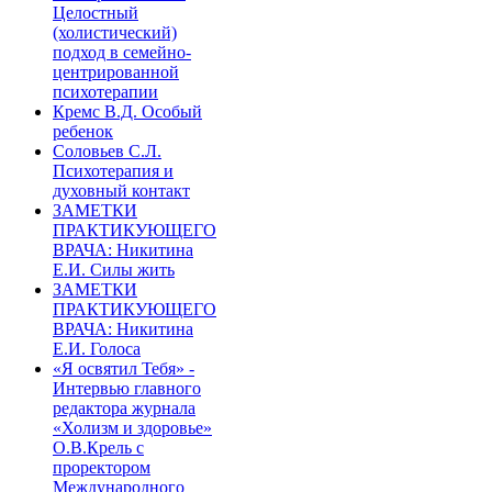
Целостный
(холистический)
подход в семейно-
центрированной
психотерапии
Кремс В.Д. Особый
ребенок
Соловьев С.Л.
Психотерапия и
духовный контакт
ЗАМЕТКИ
ПРАКТИКУЮЩЕГО
ВРАЧА: Никитина
Е.И. Силы жить
ЗАМЕТКИ
ПРАКТИКУЮЩЕГО
ВРАЧА: Никитина
Е.И. Голоса
«Я освятил Тебя» -
Интервью главного
редактора журнала
«Холизм и здоровье»
О.В.Крель с
проректором
Международного