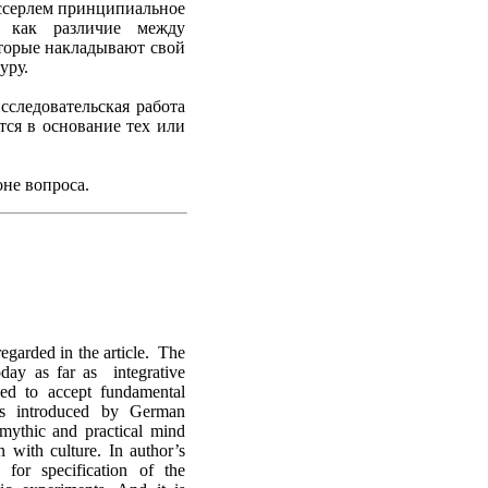
ссерлем принципиальное
и как различие между
оторые накладывают свой
уру.
сследовательская работа
тся в основание тех или
не вопроса.
regarded in the article. The
oday as far as integrative
ned to accept fundamental
was introduced by German
 mythic and practical mind
n with culture. In author’s
for specification of the