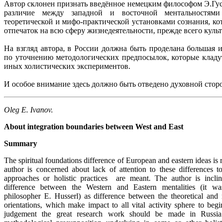
Автор склонен признать введённое немецким философом Э.Гу
различие между западной и восточной ментальностям
теоретической и мифо-практической установками сознания, к
отпечаток на всю сферу жизнедеятельности, прежде всего культ
На взгляд автора, в России должна быть проделана большая и
по уточнению методологических предпосылок, которые кладу
иных холистических экспериментов.
И особое внимание здесь должно быть отведено духовной сторо
Oleg E. Ivanov.
About integration boundaries between West and East
Summary
The spiritual foundations difference of European and eastern ideas is 
author is concerned about lack of attention to these differences t
approaches or holistic practices are meant. The author is incli
difference between the Western and Eastern mentalities (it 
philosopher E. Husserl) as difference between the theoretical and
orientations, which make impact to all vital activity sphere to begi
judgement the great research work should be made in Russia 