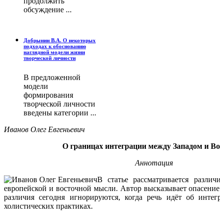
продолжить
обсуждение ...
Добрынин В.А. О некоторых
подходах к обоснованию
наглядной модели жизни
творческой личности
В предложенной
модели
формирования
творческой личности
введены категории ...
Иванов Олег Евгеньевич
О границах интеграции между Западом и В
Аннотация
В статье рассматривается разли
европейской и восточной мысли. Автор высказывает опасение 
различия сегодня игнорируются, когда речь идёт об инте
холистических практиках.