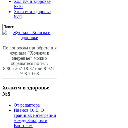
Холизм и здоровье
№10
Холизм и здоровье
№11
По вопросам приобретения
журнала
"Холизм и
здоровье"
можно
обращаться по т
ел
:
8-905-267-18-87 или 8-921-
798-79-68
Холизм и здоровье
№5
От редактора
Иванов О. Е. О
границах интеграции
между Западом и
Востоком