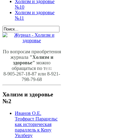
Холизм и здоровье
№10
Холизм и здоровье
№11
По вопросам приобретения
журнала
"Холизм и
здоровье"
можно
обращаться по т
ел
:
8-905-267-18-87 или 8-921-
798-79-68
Холизм и здоровье
№2
Иванов О.Е.
Теофраст Парацельс
как историческая
параллель к Кену
Уилберу