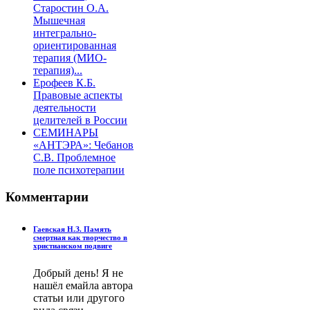
Старостин О.А.
Мышечная
интегрально-
ориентированная
терапия (МИО-
терапия)...
Ерофеев К.Б.
Правовые аспекты
деятельности
целителей в России
СЕМИНАРЫ
«АНТЭРА»: Чебанов
С.В. Проблемное
поле психотерапии
Комментарии
Гаевская Н.З. Память
смертная как творчество в
христианском подвиге
Добрый день! Я не
нашёл емайла автора
статьи или другого