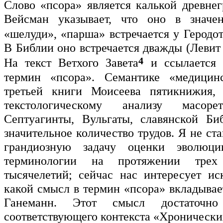
Слово «псора» является калькой древнег
Вейсман указывает, что оно в значен
«шелуди», «парша» встречается у Геродота
В Библии оно встречается дважды (Левит 2
4
На текст Ветхого Завета
и ссылается 
термин «псора». Семантике «медицин
третьей книги Моисеева пятикнижия, 
текстологическому анализу масоре
Септуагинты, Вульгаты, славянской Би
значительное количество трудов. Я не ста
грандиозную задачу оценки эволюци
терминологии на протяжении трех
тысячелетий; сейчас нас интересует ис
какой смысл в термин «псора» вкладывае
Ганеманн. Этот смысл достаточно
соответствующего контекста «Хронически