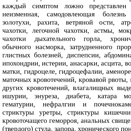
каждый симптом ложно представлен 
неизменная, самодовлеющая болезнь
золотухи, рахита, ветряной ости, атр
чахотки, легочной чахотки, астмы, мок
чахотки дыхательного горла, хронич
обычного насморка, затрудненного прор
глистных болезней, диспепсии, абдомин
ипохондрии, истерии, анасарки, асцита, в
матки, гидроцеле, гидроцефалии, аменор
маточных кровотечений, кровавой рвоты,
других кровотечений, влагалищных выде
ишурии, энуреза, диабета, катара мо
гематурии, нефралгии и почечнокам
стриктуры уретры, стриктуры кишечни
кровоточащего геморроя, анальных свище
(твердого) стула, запора, хронического по