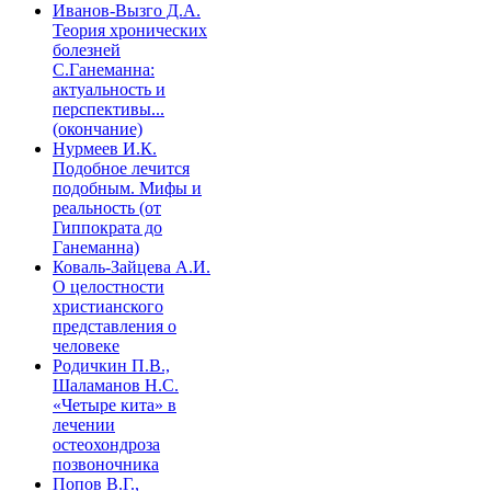
Иванов-Вызго Д.А.
Теория хронических
болезней
С.Ганеманна:
актуальность и
перспективы...
(окончание)
Нурмеев И.К.
Подобное лечится
подобным. Мифы и
реальность (от
Гиппократа до
Ганеманна)
Коваль-Зайцева А.И.
О целостности
христианского
представления о
человеке
Родичкин П.В.,
Шаламанов Н.С.
«Четыре кита» в
лечении
остеохондроза
позвоночника
Попов В.Г.,