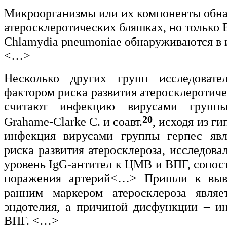
Микроорганизмы или их компоненты обн
атеросклеротических бляшках, но только
Chlamydia pneumoniae обнаруживаются в 
<…>
Несколько других групп исследоват
фактором риска развития атеросклеротич
считают инфекцию вирусами группы
20
Grahame-Clarke C. и соавт.
, исходя из ги
инфекция вирусами группы герпес явл
риска развития атеросклероза, исследова
уровень IgG-антител к ЦМВ и ВПГ, сопос
поражения артерий<…> Пришли к выв
ранним маркером атеросклероза являе
эндотелия, а причиной дисфункции – 
ВПГ. <…>