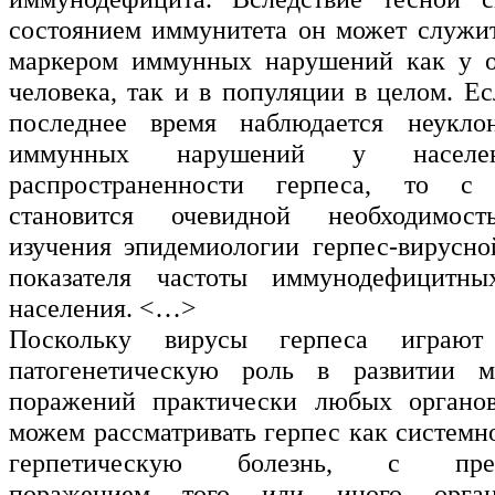
состоянием иммунитета он может служи
маркером иммунных нарушений как у от
человека, так и в популяции в целом. Ес
последнее время наблюдается неукл
иммунных нарушений у насел
распространенности герпеса, то с
становится очевидной необходимост
изучения эпидемиологии герпес-вирусн
показателя частоты иммунодефицитн
населения. <…>
Поскольку вирусы герпеса играют
патогенетическую роль в развитии 
поражений практически любых органо
можем рассматривать герпес как системн
герпетическую болезнь, с преи
поражением того или иного орган