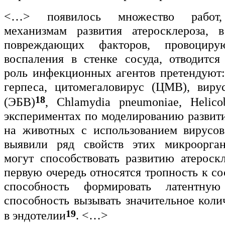
<…> появилось множество работ,
механизмам развития атеросклероза, 
повреждающих факторов, провоциру
воспаления в стенке сосуда, отводитс
роль инфекционных агентов претендуют:
герпеса, цитомегаловирус (ЦМВ), виру
18
(ЭБВ)
, Chlamydia pneumoniae, Helicob
экспериментах по моделированию развити
на животных с использованием вирусов
выявили ряд свойств этих микроорган
могут способствовать развитию атероск
первую очередь относятся тропность к со
способность формировать латентн
способность вызывать значительное коли
19
в эндотелии
. <…>