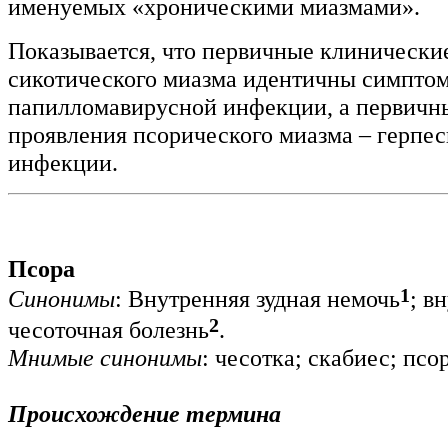
именуемых «хроническими миазмами».
Показывается, что первичные клинически
сикотического миазма идентичны симпто
папилломавирусной инфекции, а первичн
проявления псорического миазма – герпе
инфекции.
Псора
1
Синонимы
: Внутренняя зудная немочь
; в
2
чесоточная болезнь
.
Мнимые синонимы
: чесотка; скабиес; ­псо
Происхождение термина