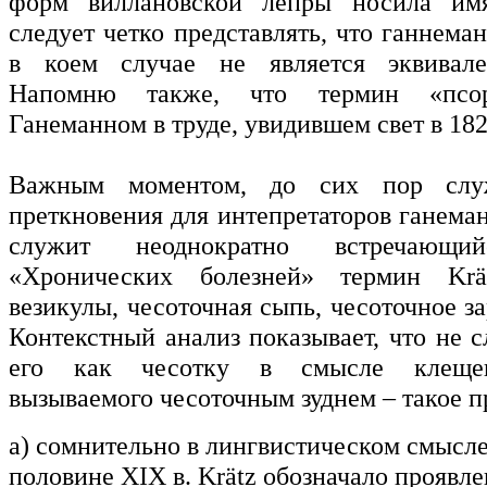
форм виллановской лепры носила имя 
следует четко представлять, что ганнема
в коем случае не является эквивале
Напомню также, что термин «псор
Ганеманном в труде, увидившем свет в 1828
Важным моментом, до сих пор слу
преткновения для интепретаторов ганема
служит неоднократно встречающ
«Хронических болезней» термин Krä
везикулы, чесоточная сыпь, чесоточное зар
Контекстный анализ показывает, что не 
его как чесотку в смысле клещев
вызываемого чесоточным зуднем – такое п
а) сомнительно в лингвистическом смысле, 
половине XIX в. Krätz обозначало проявл