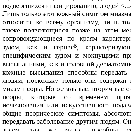
подвергшихся инфицированию, людей <...
Лишь только этот кожный симптом миазма
относится ко всему организму, лишь тол
также появляющиеся позже на этом мес
сопровождающиеся по краям характе
5
зудом, как и герпес
, характеризую
специфическим зудом и мокнущими пр
высыпаниями, как и головной дерматоми
кожные высыпания способны передать 
людям, поскольку только они содержат 
миазм псоры. Но остальные, вторичные 
псоры, которые со временем проя
исчезновения или искусственного подавл
общие псорические симптомы, абсолют
передавать заболевание другим людям. О
знаем, так же мало способны со