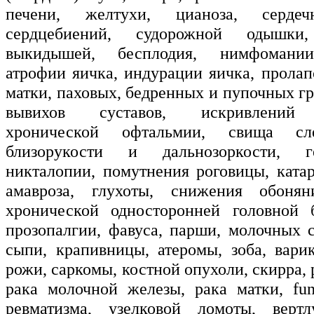
печени, желтухи, цианоза, сердеч
сердцебиений, судорожной одышки, 
выкидышей, бесплодия, нимфомании
атрофии яичка, индурации яичка, пролап
матки, паховых, бедренных и пупочных г
вывихов суставов, искривлений п
хронической офтальмии, свища сл
близорукости и дальнозоркости, 
никталопии, помутнения роговицы, катар
амавроза, глухоты, снижения обоня
хронической односторонней головной б
прозопалгии, фавуса, парши, молочных с
сыпи, крапивницы, атеромы, зоба, варик
рожи, саркомы, костной опухоли, скирра, 
рака молочной железы, рака матки, fun
ревматизма, узелковой ломоты, верт