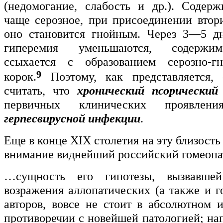
(недомогание, слабость и др.). Содер
чаще серозное, при присоединении вто
оно становится гнойным. Через 3—5 дн
гиперемия уменьшаются, содержим
ссыхается с образованием серозно-
9
корок.
Поэтому, как представляется, 
считать, что
хронический псорический
первичных клинических проявле
герпесвирусной инфекции
.
Еще в конце XIX столетия на эту близость
внимание виднейший российский гомеопат
…сущность его гипотезы, вызвавшей
возражения аллопатических (а также и г
авторов, вовсе не стоит в абсолютном
противоречии с новейшей патологией; на