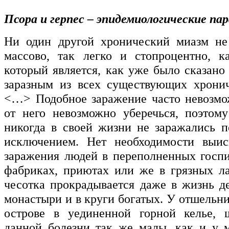
Псора и герпес – эпидемиологические па
Ни один другой хронический миазм не 
массово, так легко и стопроцентно, к
который является, как уже было сказано
заразным из всех существующих хронич
<…> Подобное заражение часто невозмо
от него невозможно уберечься, поэтом
никогда в своей жизни не заражались п
исключением. Нет необходимости выис
заражения людей в переполненных госпи
фабриках, приютах или же в грязных ла
чесотка прокрадывается даже в жизнь д
монастыри и в круги богатых. У отшельн
острове в уединенной горной келье, 
данной болезни так же малы, как и у 