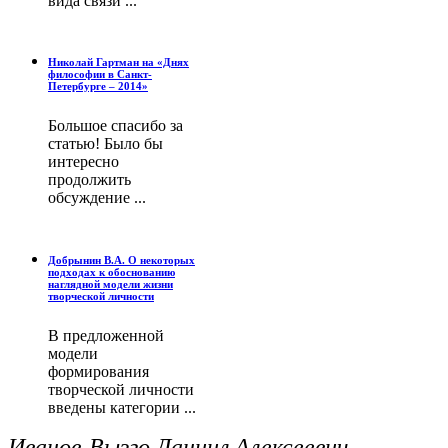
вида связи ...
Николай Гартман на «Днях
философии в Санкт-
Петербурге – 2014»
Большое спасибо за
статью! Было бы
интересно
продолжить
обсуждение ...
Добрынин В.А. О некоторых
подходах к обоснованию
наглядной модели жизни
творческой личности
В предложенной
модели
формирования
творческой личности
введены категории ...
Иванов-Вызго Даниил Алексеевич