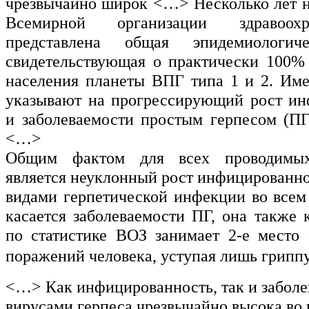
чрезвычайно широк <…> Несколько лет н
Всемирной организации здравоох
представлена общая эпидемиологиче
свидетельствующая о практически 100%
населения планеты ВПГ типа 1 и 2. Им
указывают на прогрессирующий рост ин
и заболеваемости простым герпесом (ПГ
<…>
Общим фактом для всех проводимых
является неуклонный рост инфицированн
видами герпетической инфекции во все
касается заболеваемости ПГ, она также 
по статистике ВОЗ занимает 2-е место
поражений человека, уступая лишь гриппу
<…> Как инфицированность, так и заболе
вирусами герпеса чрезвычайно высока во 