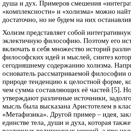
душа и дух. Примеров смешения «интегра
«комплексности» и «холизма» можно найт
достаточно, но не будем на них останавлив
Холизм представляет собой интегративну
эклектичную философию. Поэтому его ис
включать в себя множество историй разл
философских идей и мыслей, синтез кото
сегодняшнему содержанию холизма. Напр
основатель рассматриваемой философии о
природе тенденцию к целостной форме, к
чем сумма составляющих её частей [5]. Но
утверждают различные источники, задолго 
мысль была высказана Аристотелем в кла
«Метафизика». Другой пример – идея, за
единстве тела, души и духа, которая также
различных религиозных учений, а про цел