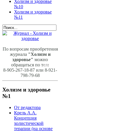
Холизм и здоровье
№10
Холизм и здоровье
№11
По вопросам приобретения
журнала
"Холизм и
здоровье"
можно
обращаться по т
ел
:
8-905-267-18-87 или 8-921-
798-79-68
Холизм и здоровье
№1
От редактора
Крель А.А.
Концепция
холистической
терапии (на основе