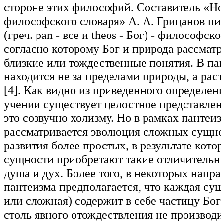
стороне этих философий. Составитель «Н
философского словаря» А. А. Грицанов п
(греч. pan - все и theos - Бог) - философск
согласно которому Бог и природа рассмат
близкие или тождественные понятия. В па
находится не за пределами природы, а рас
[4]. Как видно из приведенного определен
учении существует целостное представлен
это созвучно холизму. Но в рамках пантеи
рассматривается эволюция сложных сущн
развития более простых, в результате кот
сущности приобретают такие отличительн
душа и дух. Более того, в некоторых напр
пантеизма предполагается, что каждая су
или сложная) содержит в себе частицу Бога
столь явного отождествления не производи