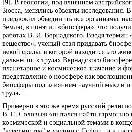
[9]. В геологии, под влиянием австрийског
Зюсса, менялись объекты исследования. В 
предложил объединить все организмы, н
Землю, в понятии «биосфера», что получи
работах В. И. Вернадского. Введя термин
вещество», ученый стал придавать биосфе
некой среды, в которой находится это жив
дальнейших трудах Вернадского биосфере
планетарное и космическое значение и ф
представление о ноосфере как эволюцион
биосферы под влиянием научной мысли и 
труда.
Примерно в это же время русский религи
В. С. Соловьев «пытался найти гармонию
космической и социальной темами в конц
"всеединства" и учении о Софии , а в гнос