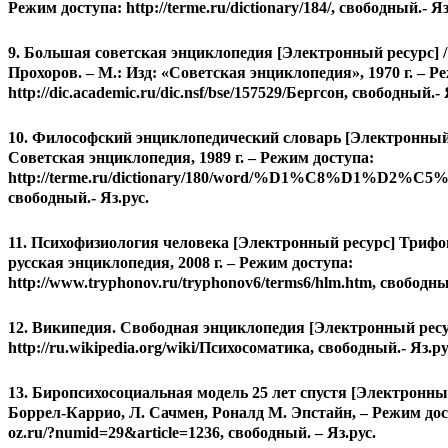
Режим доступа: http://terme.ru/dictionary/184/, свободный.- Яз
9. Большая советская энциклопедия [Электронный ресурс] / Г
Прохоров. – М.: Изд: «Советская энциклопедия», 1970 г. – Р
http://dic.academic.ru/dic.nsf/bse/157529/Бергсон, свободный.- 
10. Философский энциклопедический словарь [Электронный 
Советская энциклопедия, 1989 г. – Режим доступа:
http://terme.ru/dictionary/180/word/%D1%C8%D1
свободный.- Яз.рус.
11. Психофизиология человека [Электронный ресурс] Трифон
русская энциклопедия, 2008 г. – Режим доступа:
http://www.tryphonov.ru/tryphonov6/terms6/hlm.htm, свободный
12. Википедия. Свободная энциклопедия [Электронный ресу
http://ru.wikipedia.org/wiki/Психосоматика, свободный.- Яз.ру
13. Биропсихосоциальная модель 25 лет спустя [Электронн
Боррел-Каррио, Л. Сачмен, Роналд М. Эпстайн, – Режим дост
oz.ru/?numid=29&article=1236, свободный. – Яз.рус.