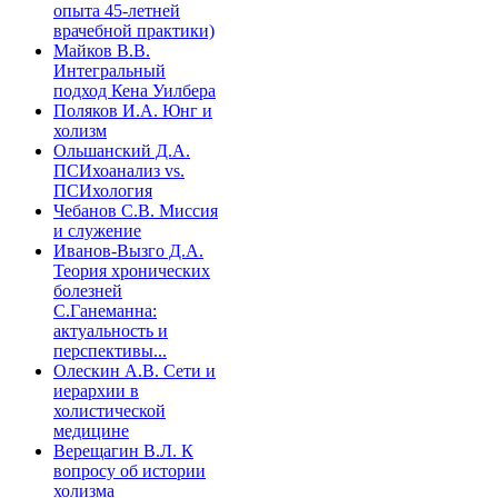
опыта 45-летней
врачебной практики)
Майков В.В.
Интегральный
подход Кена Уилбера
Поляков И.А. Юнг и
холизм
Ольшанский Д.А.
ПСИхоанализ vs.
ПСИхология
Чебанов С.В. Миссия
и служение
Иванов-Вызго Д.А.
Теория хронических
болезней
С.Ганеманна:
актуальность и
перспективы...
Олескин А.В. Сети и
иерархии в
холистической
медицине
Верещагин В.Л. К
вопросу об истории
холизма