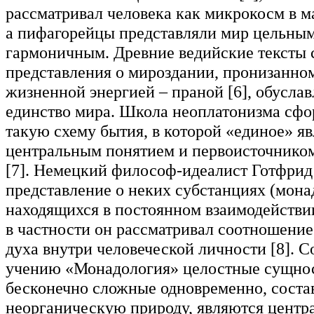
рассматривал человека как микрокосм в м
а пифагорейцы представляли мир цельным
гармоничным. Древние ведийские тексты 
представления о мироздании, пронизанно
жизненной энергией – праной [6], обусл
единство мира. Школа неоплатонизма сф
такую схему бытия, в которой «единое» я
центральным понятием и первоисточнико
[7]. Немецкий философ-идеалист Готфрид
представление о неких субстанциях (мона
находящихся в постоянном взаимодействии
в частности он рассматривал соотношение
духа внутри человеческой личности [8]. С
учению «Монадология» целостные сущнос
бесконечно сложные одновременно, соста
неорганическую природу, являются цент