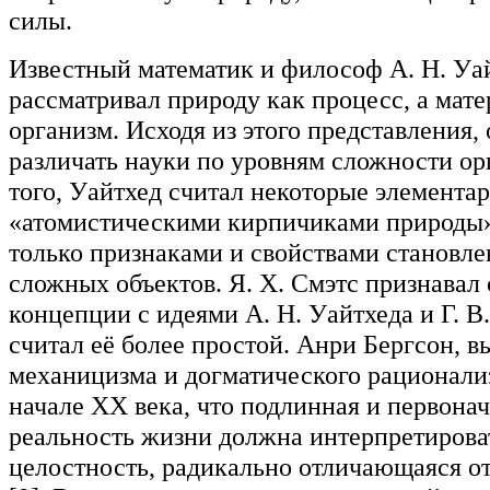
силы.
Известный математик и философ А. Н. Уа
рассматривал природу как процесс, а мат
организм. Исходя из этого представления,
различать науки по уровням сложности ор
того, Уайтхед считал некоторые элемента
«атомистическими кирпичиками природы
только признаками и свойствами становле
сложных объектов. Я. Х. Смэтс признавал 
концепции с идеями А. Н. Уайтхеда и Г. В
считал её более простой. Анри Бергсон, в
механицизма и догматического рационали
начале XX века, что подлинная и первона
реальность жизни должна интерпретироват
целостность, радикально отличающаяся от