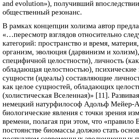
and evolution»), получивший впоследстви
общественный резонанс.
В рамках концепции холизма автор предла
«…пересмотр взглядов относительно сле
категорий: пространство и время, материя
организм, эволюция (дарвинизм и холизм),
специфичной целостности), личность (как
обладающая целостностью), психические 
сущности (идеалы) составляющие личност
как целое сущностей, обладающих целос
(холистическая Вселенная)» [11]. Развивая
немецкий натурфилософ Адольф Мейер-А
биологические явления с точки зрения из
времени, полагая при этом, что «правило 
постоянстве биомассы должно стать осн
постулатом современных эволюционных п