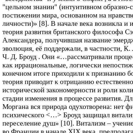
"цельном знании" (интуитивном образно-
постижении мира, основанном на нравст
личности)» [8]. В начале века возникла и
теория развития британского философа С
Александера, получившая название эмерд
эволюция, её поддержали, в частности, К.
Ч. Д. Броуд . Они «…рассматривали проц
как иррациональные, логически непостиж
конечном итоге приходили к признанию б
теория приводит к отрицанию естественно
исторической закономерности и роли кол
стадии изменения в процессе развития. Д
Моргана вся природа одухотворена: нет фи
психического <…> Броуд защищал витали
переселение душ» [10]. Витализм – учени
во Франции в начале XIX века, предполагае