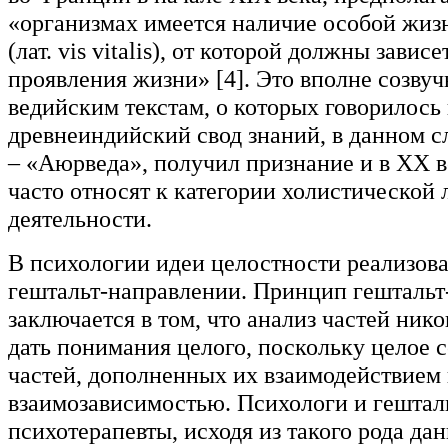
«организмах имеется наличие особой жиз
(лат. vis vitalis), от которой должны зависе
проявления жизни» [4]. Это вполне созву
ведийским текстам, о которых говорилось
древнеиндийский свод знаний, в данном с
– «Аюрведа», получил признание и в ХХ ве
часто относят к категории холистической 
деятельности.
В психологии идеи целостности реализова
гештальт-направлении. Принцип гештальт
заключается в том, что анализ частей ник
дать понимания целого, поскольку целое с
частей, дополненных их взаимодействием
взаимозависимостью. Психологи и гештал
психотерапевты, исходя из такого рода да