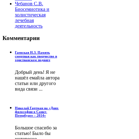
Чебанов С.В.
Биосемиотика и
холистическая
лечебная
деятельность
Комментарии
Гаевская Н.З. Память
смертная как творчество в
христианском подвиге
Добрый день! Я не
нашёл емайла автора
статьи или другого
вида связи ...
Николай Гартман на «Днях
философии в Санкт-
Петербурге – 2014»
Большое спасибо за
статью! Было бы
интересно