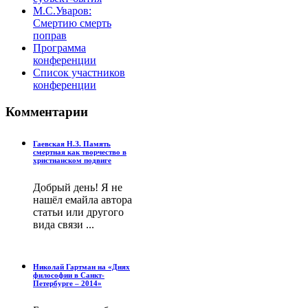
М.С.Уваров:
Смертию смерть
поправ
Программа
конференции
Список участников
конференции
Комментарии
Гаевская Н.З. Память
смертная как творчество в
христианском подвиге
Добрый день! Я не
нашёл емайла автора
статьи или другого
вида связи ...
Николай Гартман на «Днях
философии в Санкт-
Петербурге – 2014»