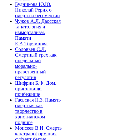
Будникова Ю.Ю.
Николай Рерих о
смерти и бессмертии
Чужов А.Л. Даосская
танатология и
иммортализм.
Памяти
Е.А.Торчинова
Соловьев С.Л.
Смертный грех как
предельный
морально-
нравственный
регулятив
Шифрин Б.Ф. Дом,
пристанище,
прибежище
Гаевская Н.З. Память
смертная как
творчество в
христианском
подвиге
Моисеев В.И. Смерть
как трансформация
субъект-бытия