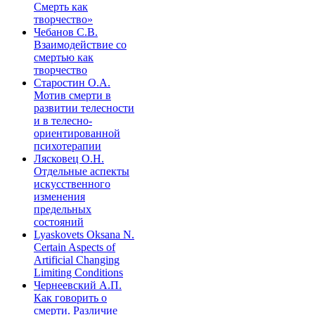
Смерть как
творчество»
Чебанов С.В.
Взаимодействие со
смертью как
творчество
Старостин О.А.
Мотив смерти в
развитии телесности
и в телесно-
ориентированной
психотерапии
Лясковец О.Н.
Отдельные аспекты
искусственного
изменения
предельных
состояний
Lyaskovets Oksana N.
Certain Aspects of
Artificial Changing
Limiting Conditions
Чернеевский А.П.
Как говорить о
смерти. Различие