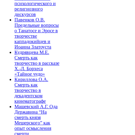
психологического и
религиозного
дискурсов
Павенков О.В.
Предельные вопросы
о Танатосе и Эросе в
творчестве
каппадокийцев и
Иоанна Златоуста
Кудрявцева М.Е.
Смерть как
творчество в рассказе
Х.-Л. Борхеса
«Тайное чудо»
Кириллова О.А.
Смерть как
творчество в
декадентском
кинематографе
Машевский А.Г. Ода
Державина “На
смерть князя
Мещерского” как
опыт осмысления
смерти