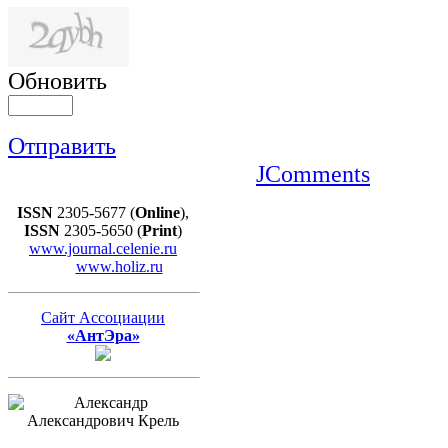
Обновить
Отправить
JComments
ISSN
2305-5677 (
Online
),
ISSN
2305-5650 (
Print
)
www.journal.celenie.ru
www.holiz.ru
Сайт Ассоциации
«АнтЭра»