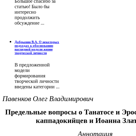
Большое спасибо за
статью! Было бы
интересно
продолжить
обсуждение ...
Добрынин В.А. О некоторых
подходах к обоснованию
наглядной модели жизни
творческой личности
В предложенной
модели
формирования
творческой личности
введены категории ...
Павенков Олег Владимирович
Предельные вопросы о Танатосе и Эрос
каппадокийцев и Иоанна Злат
Аннотация