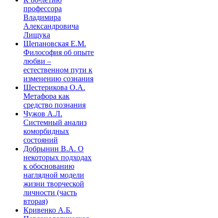
профессора
Владимира
Александровича
Лищука
Щепановская Е.М.
Философия об опыте
любви –
естественном пути к
изменению сознания
Шестерикова О.А.
Метафора как
средство познания
Чужов А.Л.
Системный анализ
коморбидных
состояний
Добрынин В.А. О
некоторых подходах
к обоснованию
наглядной модели
жизни творческой
личности (часть
вторая)
Кривенко А.Б.