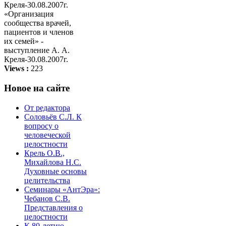
«Организация
сообщества врачей,
пациентов и членов
их семей» -
выступление А. А.
Креля-30.08.2007г.
Views :
223
Новое на сайте
От редактора
Соловьёв С.Л. К
вопросу о
человеческой
целостности
Крель О.В.,
Михайлова Н.С.
Духовные основы
целительства
Семинары «АнтЭра»:
Чебанов С.В.
Представления о
целостности
К 80-летию