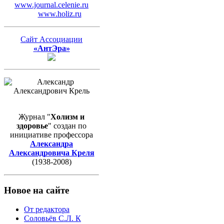
www.journal.celenie.ru
www.holiz.ru
Сайт Ассоциации
«АнтЭра»
Журнал "
Холизм и
здоровье
" создан по
инициативе профессора
Александра
Александровича Креля
(1938-2008)
Новое на сайте
От редактора
Соловьёв С.Л. К