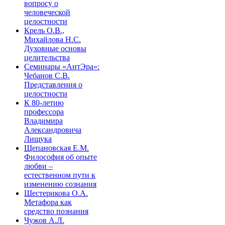
вопросу о
человеческой
целостности
Крель О.В.,
Михайлова Н.С.
Духовные основы
целительства
Семинары «АнтЭра»:
Чебанов С.В.
Представления о
целостности
К 80-летию
профессора
Владимира
Александровича
Лищука
Щепановская Е.М.
Философия об опыте
любви –
естественном пути к
изменению сознания
Шестерикова О.А.
Метафора как
средство познания
Чужов А.Л.