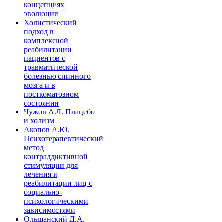
концепциях
эволюции
Холистический
подход в
комплексной
реабилитации
пациентов с
травматической
болезнью спинного
мозга и в
посткоматозном
состоянии
Чужов А.Л. Плацебо
и холизм
Акопов А.Ю.
Психотерапевтический
метод
контраддиктивной
стимуляции для
лечения и
реабилитации лиц с
социально-
психологическими
зависимостями
Ольшанский Д.А.