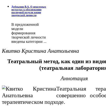
Добрынин В.А. О некоторых
подходах к обоснованию
наглядной модели жизни
творческой личности
В предложенной
модели
формирования
творческой личности
введены категории ...
Квитко Кристина Анатольевна
Театральный метод, как один из видо
(театральная лаборатори
Аннотация
Театральная тер
совершенно особо
терапевтическом подходе.