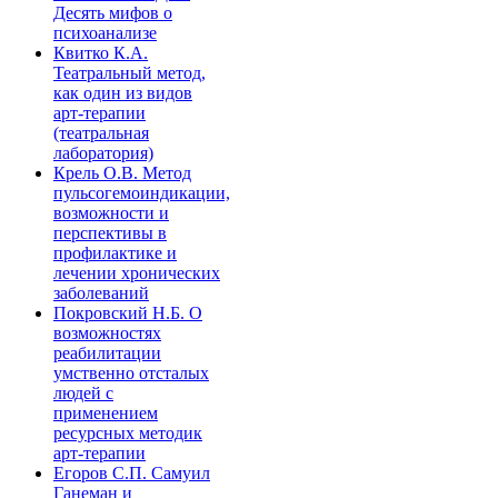
Десять мифов о
психоанализе
Квитко К.А.
Театральный метод,
как один из видов
арт-терапии
(театральная
лаборатория)
Крель О.В. Метод
пульсогемоиндикации,
возможности и
перспективы в
профилактике и
лечении хронических
заболеваний
Покровский Н.Б. О
возможностях
реабилитации
умственно отсталых
людей с
применением
ресурсных методик
арт-терапии
Егоров С.П. Самуил
Ганеман и