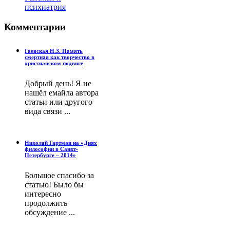
психиатрия
Комментарии
Гаевская Н.З. Память
смертная как творчество в
христианском подвиге
Добрый день! Я не
нашёл емайла автора
статьи или другого
вида связи ...
Николай Гартман на «Днях
философии в Санкт-
Петербурге – 2014»
Большое спасибо за
статью! Было бы
интересно
продолжить
обсуждение ...