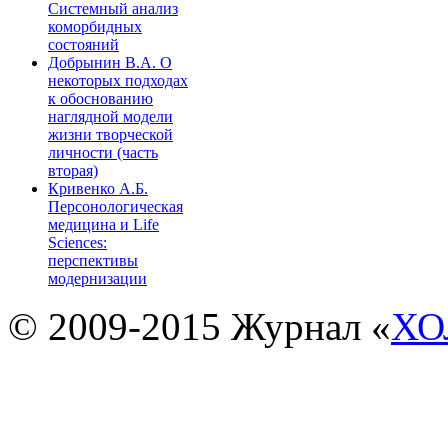
Системный анализ
коморбидных
состояний
Добрынин В.А. О
некоторых подходах
к обоснованию
наглядной модели
жизни творческой
личности (часть
вторая)
Кривенко А.Б.
Персонологическая
медицина и Life
Sciences:
перспективы
модернизации
© 2009-2015 Журнал «
ХО