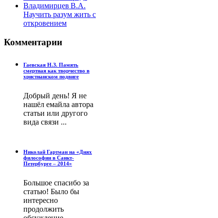
Владимирцев В.А.
Научить разум жить с
откровением
Комментарии
Гаевская Н.З. Память
смертная как творчество в
христианском подвиге
Добрый день! Я не
нашёл емайла автора
статьи или другого
вида связи ...
Николай Гартман на «Днях
философии в Санкт-
Петербурге – 2014»
Большое спасибо за
статью! Было бы
интересно
продолжить
обсуждение ...