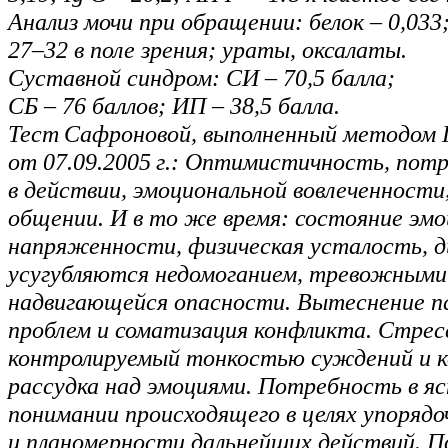
Анализ мочи при обращении: белок – 0,03
27–32 в поле зрения; ураты, оксалаты.
Суставной синдром: СИ – 70,5 балла;
СБ – 76 баллов; ИП – 38,5 балла.
Тест Сафроновой, выполненный методом
от 07.09.2005 г.: Оптимистичность, пот
в действии, эмоциональной вовлеченности,
общении. И в то же время: состояние эм
напряженности, физическая усталость, 
усугубляются недомоганием, тревожным
надвигающейся опасности. Вытеснение пс
проблем и соматизация конфликта. Стрес
контролируемый тонкостью суждений и 
рассудка над эмоциями. Потребность в яс
понимании происходящего в целях упоряд
и планомерности дальнейших действий. 