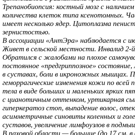
Трепанобиопсия: костный мозг с наличием
количества клеток типа ксенотомных. Ч
имеет несколько ядер. Цитоплазма пенист
зернистостью.
В ассоциации «АнтЭра» наблюдается с июл
Живет в сельской местности. Инвалид 2-й
Обратился с жалобами на плохое самочув
постоянное «предгриппозное» состояние,
в суставах, боли в икроножных мышцах. 
геморрагические изменения кожи по всей 
тела в виде больших и маленьких ярких пя
с цианотичным оттенком, уртикарная сып
гиперкератоз стоп, выпадение волос, отек
асимметричные синовиты коленных и гол
суставов, увеличение лимфоузлов в подмы
В паховой области — большие (до 17 см. в