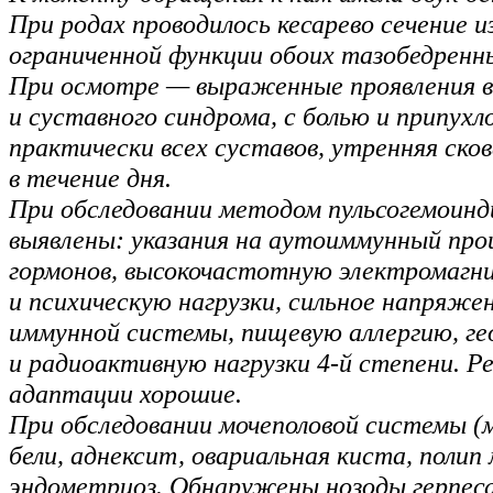
При родах проводилось кесарево сечение из
ограниченной функции обоих тазобедренн
При осмотре — выраженные проявления в
и суставного синдрома, с болью и припух
практически всех суставов, утренняя ско
в течение дня.
При обследовании методом пульсогемоинд
выявлены: указания на аутоиммунный про
гормонов, высокочастотную электромаг
и психическую нагрузки, сильное напряже
иммунной системы, пищевую аллергию, г
и радиоактивную нагрузки 4-й степени. Р
адаптации хорошие.
При обследовании мочеполовой системы (
бели, аднексит, овариальная киста, полип
эндометриоз. Обнаружены нозоды герпеса