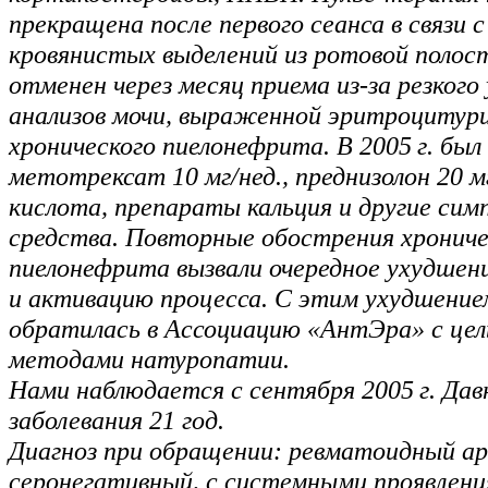
прекращена после первого сеанса в связи 
кровянистых выделений из ротовой полос
отменен через месяц приема из-за резкого
анализов мочи, выраженной эритроцитури
хронического пиелонефрита. В 2005 г. был
метотрексат 10 мг/нед., преднизолон 20 м
кислота, препараты кальция и другие си
средства. Повторные обострения хрониче
пиелонефрита вызвали очередное ухудшен
и активацию процесса. С этим ухудшение
обратилась в Ассоциацию «АнтЭра» с цел
методами натуропатии.
Нами наблюдается с сентября 2005 г. Да
заболевания 21 год.
Диагноз при обращении: ревматоидный а
серонегативный, с системными проявлен