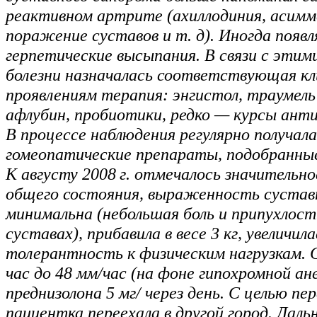
реактивном артрите (ахиллодиния, асим
поражение суставов и т. д). Иногда появл
герпетические высыпания. В связи с этим
болезни назначалась соответствующая к
проявлениям терапия: энгистол, траумель
афлубин, пробиотики, редко — курсы ант
В процессе наблюдения регулярно получал
гомеопатические препараты, подобранны
К августу 2008 г. отмечалось значительно
общего состояния, выраженность сустав
минимальна (небольшая боль и припухлост
суставах), прибавила в весе 3 кг, увеличила
толерантность к физическим нагрузкам. 
час до 48 мм/час (на фоне гипохромной ан
преднизолона 5 мг/ через день. С целью п
пациентка переехала в другой город. Дал