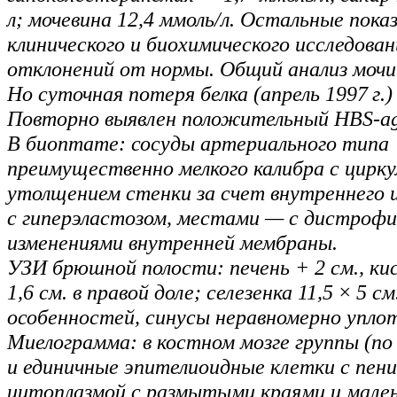
л; мочевина 12,4 ммоль/л. Остальные пока
клинического и биохимического исследован
отклонений от нормы. Общий анализ мочи 
Но суточная потеря белка (апрель 1997 г.) 
Повторно выявлен положительный HBS-ag
В биоптате: сосуды артериального типа
преимущественно мелкого калибра с цирк
утолщением стенки за счет внутреннего и
с гиперэластозом, местами — с дистроф
изменениями внутренней мембраны.
УЗИ брюшной полости: печень + 2 см., ки
1,6 см. в правой доле; селезенка 11,5 × 5 см
особенностей, синусы неравномерно упло
Миелограмма: в костном мозге группы (по
и единичные эпителиоидные клетки с пен
цитоплазмой с размытыми краями и мале