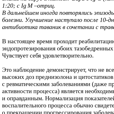
1:20; с Ig M –отриц.
В дальнейшем иногда повторялись эпизод
болезни. Улучшение наступало после 10-дн
антибиотика таваник в сочетании с тра
В настоящее время проходит реабилитаци
эндопротезирования обоих тазобедренных 
Чувствует себя удовлетворительно.
Это наблюдение демонстрирует, что не вс
высоких доз преднизолона и цитостатико
с ревматическими заболеваниями (даже п
активности процесса) является необходи
и оправданным. Нормализация показателе
воспалительного процесса обычно свидете
о прекращении прогрессирования заболев