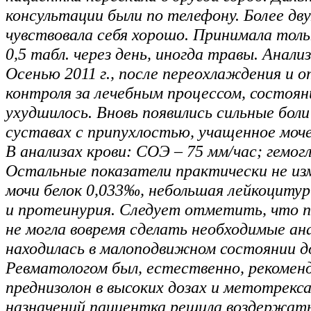
консультации были по телефону. Более дв
чувствовала себя хорошо. Принимала толь
0,5 табл. через день, иногда травы. Анализ
Осенью 2011 г., после переохлаждения и 
контроля за лечебным процессом, состоян
ухудшилось. Вновь появились сильные боли 
суставах с припухлостью, учащенное моче
В анализах крови: СОЭ – 75 мм/час; гемогл
Остальные показатели практически не изм
мочи белок 0,033‰, небольшая лейкоцитур
и протеинурия. Следует отметить, что 
не могла вовремя сделать необходимые ана
находилась в малоподвижном состоянии д
Ревматологом был, естественно, рекомен
преднизолон в высоких дозах и метотрекс
назначений пациентка решила воздержать