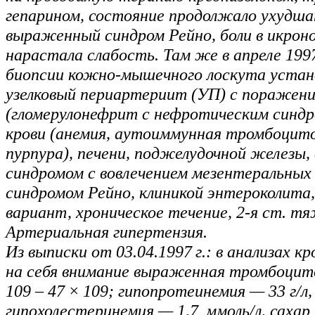
гепарином, состояние продолжало ухудша
выраженный синдром Рейно, боли в икро
нарастала слабость. Там же в апреле 1997
биопсии кожно-мышечного лоскута устано
узелковый периартериит (УП) с поражени
(гломерулонефрит с нефротическим синд
крови (анемия, аутоиммунная тромбоцит
пурпура), печени, поджелудочной железы
синдромом с вовлечением мезентеральных 
синдромом Рейно, клиникой энтероколита,
вариант, хроническое течение, 2-я ст. т
Артериальная гипертензия.
Из выписки от 03.04.1997 г.: в анализах 
на себя внимание выраженная тромбоцит
109 – 47 × 109; гипопротеинемия — 33 г/л,
гипохолестеринемия — 1,7 ммоль/л, сахар 