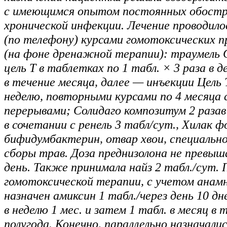
с имеющимся опытом постоянных обостр
хронической инфекции. Лечение проводило
(по телефону) курсами гомотоксических 
(на фоне дренажной терапии): траумель С
цель Т в таблетках по 1 табл. × 3 раза в 
в течение месяца, далее — инъекции Цель Т
неделю, повторными курсами по 4 месяца 
перерывами; Солидаго композитум 2 разав
в сочетании с ренель 3 табл/сут., Хилак ф
бифидумбактерин, отвар хвои, специальн
сборы трав. Доза преднизолона не превыша
день. Также принимала найз 2 табл./сут. 
гомотоксической терапии, с учетом анамн
назначен амиксин 1 табл./через день 10 дне
в неделю 1 мес. и затем 1 табл. в месяц в 
полугода. Конечно, параллельно назначал