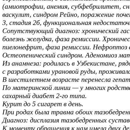
(амиотрофии, анемия, субфебрилитет, сн
васкулит, синдром Рейно, поражение поче
3, стадия 2б, функциональная недостаточ
Сопутствующий диагноз: хронический гас
болезнь желудка, фаза ремиссии. Хрониче
пиелонефрит, фаза ремиссии. Нефроптоз 
Остеопенический синдром. Аденомиоз ма
Из анамнеза: родилась в Узбекистане, ряд
с разработками урановой руды, проживала
В шестилетнем возрасте перенесла гепат
По материнской линии — у многих родств
сахарный диабет 2-го типа.
Курит до 5 сигарет в день.
При родах была травма обоих тазобедрен
Диагноз: дисплазия тазобедренных сустав
К моменту обращения к нам имела двух дет