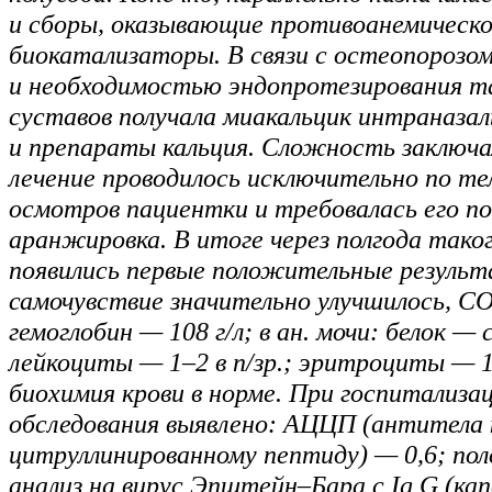
и сборы, оказывающие противоанемическо
биокатализаторы. В связи с остеопорозо
и необходимостью эндопротезирования т
суставов получала миакальцик интраназал
и препараты кальция. Сложность заключа
лечение проводилось исключительно по те
осмотров пациентки и требовалась его п
аранжировка. В итоге через полгода таког
появились первые положительные резуль
самочувствие значительно улучшилось, С
гемоглобин — 108 г/л; в ан. мочи: белок — 
лейкоциты — 1–2 в п/зр.; эритроциты — 13
биохимия крови в норме. При госпитализац
обследования выявлено: АЦЦП (антитела 
цитруллинированному пептиду) — 0,6; п
анализ на вирус Эпштейн–Бара с Ig G (ка