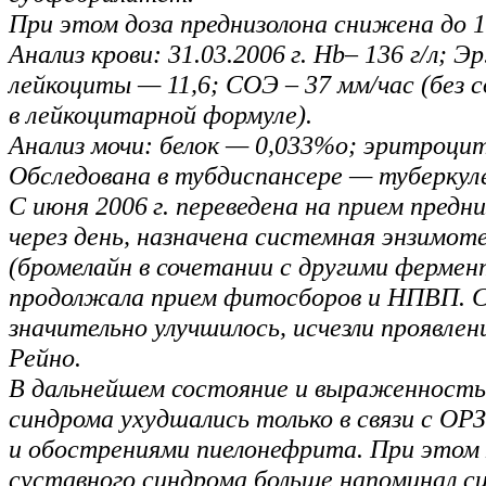
При этом доза преднизолона снижена до 1
Анализ крови: 31.03.2006 г. Hb– 136 г/л; Эр
лейкоциты — 11,6; СОЭ – 37 мм/час (без с
в лейкоцитарной формуле).
Анализ мочи: белок — 0,033%о; эритроциты
Обследована в тубдиспансере — туберкуле
С июня 2006 г. переведена на прием предни
через день, назначена системная энзимот
(бромелайн в сочетании с другими фермен
продолжала прием фитосборов и НПВП. 
значительно улучшилось, исчезли проявлен
Рейно.
В дальнейшем состояние и выраженность
синдрома ухудшались только в связи с ОРЗ
и обострениями пиелонефрита. При этом
суставного синдрома больше напоминал с