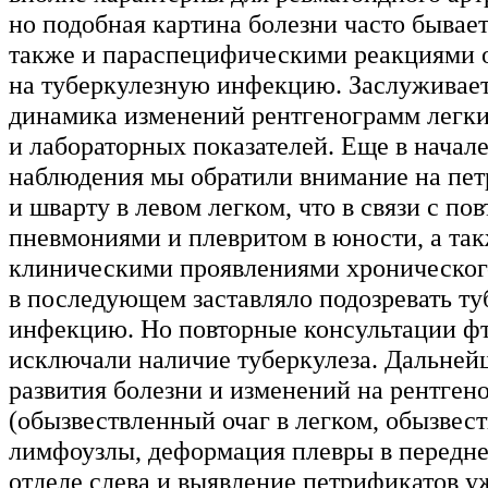
но подобная картина болезни часто бывае
также и параспецифическими реакциями 
на туберкулезную инфекцию. Заслуживае
динамика изменений рентгенограмм легк
и лабораторных показателей. Еще в начал
наблюдения мы обратили внимание на пе
и шварту в левом легком, что в связи с п
пневмониями и плевритом в юности, а та
клиническими проявлениями хроническог
в последующем заставляло подозревать т
инфекцию. Но повторные консультации ф
исключали наличие туберкулеза. Дальней
развития болезни и изменений на рентген
(обызвествленный очаг в легком, обызвес
лимфоузлы, деформация плевры в передн
отделе слева и выявление петрификатов уж