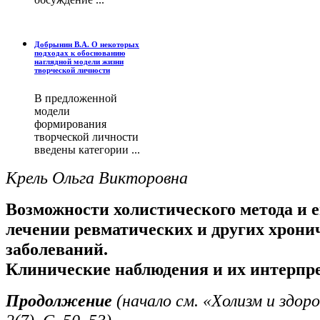
Добрынин В.А. О некоторых
подходах к обоснованию
наглядной модели жизни
творческой личности
В предложенной
модели
формирования
творческой личности
введены категории ...
Крель Ольга Викторовна
Возможности холистического метода и е
лечении ревматических и других хрони
заболеваний.
Клинические наблюдения и их интерпр
Продолжение
(начало см. «Холизм и здоро