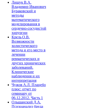
Лищук В.А.
Владимир Иванович
Бураковский и
методы
математического
моделирования в
сердечно-сосудистой
хирургии
Крель О.В.
Возможности
холистического
метода и его место в
лечении
ревматических и
других хронических
заболеваний.
Клинические
наблюдения и их
интерпретация
Чужов А.Л. Плацебо
плюс: отчет по
семинару от
06.12.2012. Часть 1
Ольшанский Д.А.
Психоанализ бреда