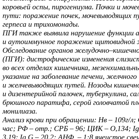
коровьей оспы, пирогениума. Почки и моч
пути: поражение почек, мочевыводящих п
герпеса и трихомонады.
ПГИ также выявила нарушение функции 
и аутоиммунное поражение щитовидной 
Обследование органов желудочно–кишечн
(ПГИ): дистрофические изменения слизис
во всех отделах кишечника, мезенхимальны
указание на заболевание печени, желчного
и желчевыводящих путей. Нозоды кишечн
и дизентерийной палочек, туберкулина, са
брюшного паратифа, серой головчатой пл
монилиаза.
Анализ крови при обращении: Нв – 109г/л;
час; РФ – отр.; СРБ – 96; ЦИК – О,134; Ig
3,19; Ig G – 20,2; АНФ – 1:8 ячеистое све